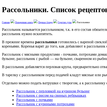
Рассольники. Список рецепто
Главная
Поваренная книга
Первые блюда
Горячие супы
Рассольники
Рассольник называется рассольником, т.к. в его состав обязат
рассольник нужно вскипятить.
В прежние времена
рассольники
готовились с вареной свекло
кореньями. Коренья варят до того, как добавляют в рассольник
Рассольник с мясными продуктами - почками, потрохами домаш
бульоне, рассольник с рыбой — на бульоне, сваренном из рыбн
В рассольник добавляется перловая крупа, предварительно отва
В тарелку с рассольником перед подачей кладут мясные или р
Отдельно можно подать ватрушки с творогом, а к рассольнику 
Рассольник с перловкой на курином бульоне
Рассольник с рисом на свиных ребрышках
Рассольник с почками
Рассольник с куриными потрохами