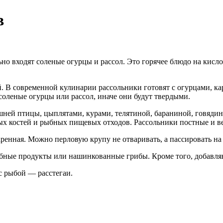
в
ельно входят соленые огурцы и рассол. Это горячее блюдо на кис
й. В современной кулинарии рассольники готовят с огурцами, к
 соленые огурцы или рассол, иначе они будут твердыми.
ней птицы, цыплятами, курами, телятиной, бараниной, говядин
ых костей и рыбных пищевых отходов. Рассольники постные и ве
ренная. Можно перловую крупу не отваривать, а пассировать на 
ыбные продукты или нашинкованные грибы. Кроме того, добавляю
с рыбой — расстегаи.