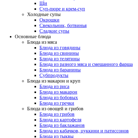
Щи
Суп-пюре и крем-суп
Холодные супы
Окрошки
Свекольник, ботвинья
Cладкие супы
Основные блюда
Блюда из мяса
Блюда из говядины
Блюда из свинины
Блюда из телятины
Блюда из разного мяса и смешанного фарша
Блюда из баранины
Субпродукты
Блюда из макарон и круп
Блюда из риса
Блюда из макарон
Блюда из бобовых
Блюда из гречки
Блюда из овощей и грибов
Блюда из грибов
Блюда из картофеля
Блюда из баклажанов
Блюда из кабачков, цуккини и патиссонов
Блюда из тыквы