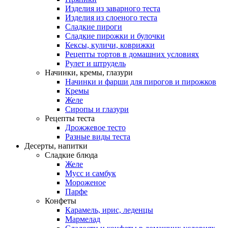
Изделия из заварного теста
Изделия из слоеного теста
Сладкие пироги
Сладкие пирожки и булочки
Кексы, куличи, коврижки
Рецепты тортов в домашних условиях
Рулет и штрудель
Начинки, кремы, глазури
Начинки и фарши для пирогов и пирожков
Кремы
Желе
Сиропы и глазури
Рецепты теста
Дрожжевое тесто
Разные виды теста
Десерты, напитки
Сладкие блюда
Желе
Мусс и самбук
Мороженое
Парфе
Конфеты
Карамель, ирис, леденцы
Мармелад