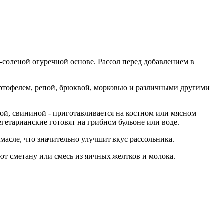
ло-соленой огуречной основе. Рассол перед добавлением в
артофелем, репой, брюквой, морковью и различными другими
ой, свининой - приготавливается на костном или мясном
гетарианские готовят на грибном бульоне или воде.
масле, что значительно улучшит вкус рассольника.
т сметану или смесь из яичных желтков и молока.