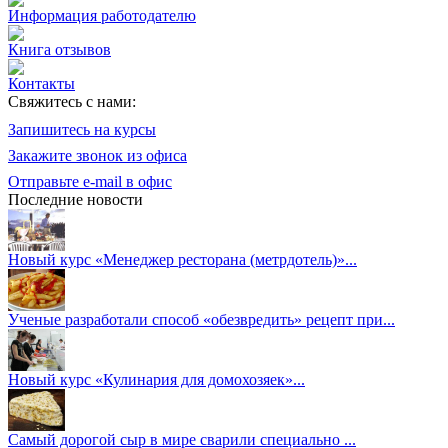
Информация работодателю
Книга отзывов
Контакты
Свяжитесь с нами:
Запишитесь на курсы
Закажите звонок из офиса
Отправьте e-mail в офис
Последние новости
Новый курс «Менеджер ресторана (метрдотель)»...
Ученые разработали способ «обезвредить» рецепт при...
Новый курс «Кулинария для домохозяек»...
Самый дорогой сыр в мире сварили специально ...