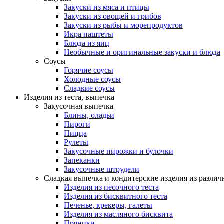
Закуски из мяса и птицы
Закуски из овощей и грибов
Закуски из рыбы и морепродуктов
Икра паштеты
Блюда из яиц
Необычные и оригинальные закуски и блюда
Соусы
Горячие соусы
Холодные соусы
Сладкие соусы
Изделия из теста, выпечка
Закусочная выпечка
Блины, оладьи
Пироги
Пицца
Рулеты
Закусочные пирожки и булочки
Запеканки
Закусочные штрудели
Сладкая выпечка и кондитерские изделия из различ
Изделия из песочного теста
Изделия из бисквитного теста
Печенье, крекеры, галеты
Изделия из масляного бисквита
Пряники