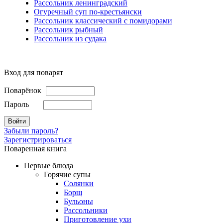
Рассольник ленинградский
Огуречный суп по-крестьянски
Рассольник классический с помидорами
Рассольник рыбный
Рассольник из судака
Вход для поварят
Поварёнок
Пароль
Забыли пароль?
Зарегистрироваться
Поваренная книга
Первые блюда
Горячие супы
Солянки
Борщ
Бульоны
Рассольники
Приготовление ухи