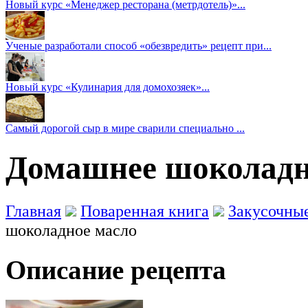
Новый курс «Менеджер ресторана (метрдотель)»...
Ученые разработали способ «обезвредить» рецепт при...
Новый курс «Кулинария для домохозяек»...
Самый дорогой сыр в мире сварили специально ...
Домашнее шоколадно
Главная
Поваренная книга
Закусочны
шоколадное масло
Описание рецепта