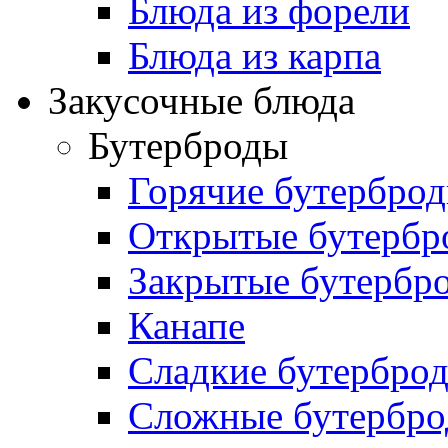
Блюда из форели
Блюда из карпа
Закусочные блюда
Бутерброды
Горячие бутербро
Открытые бутербр
Закрытые бутербр
Канапе
Сладкие бутербро
Сложные бутербр