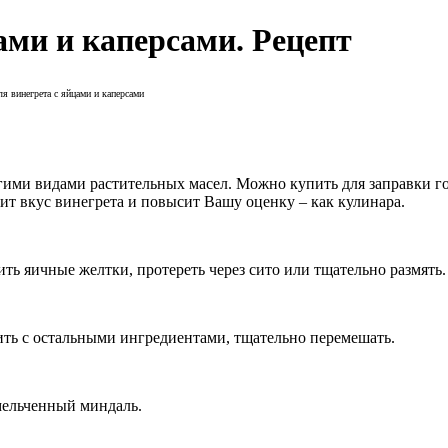
ами и каперсами. Рецепт
я винегрета с яйцами и каперсами
ими видами растительных масел. Можно купить для заправки г
ит вкус винегрета и повысит Вашу оценку – как кулинара.
ть яичные желтки, протереть через сито или тщательно размять.
нить с остальными ингредиентами, тщательно перемешать.
мельченный миндаль.