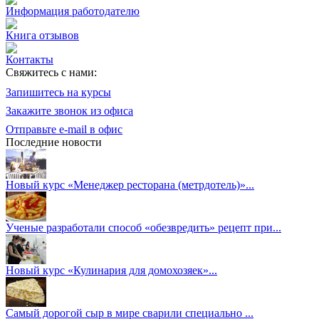
Информация работодателю
Книга отзывов
Контакты
Свяжитесь с нами:
Запишитесь на курсы
Закажите звонок из офиса
Отправьте e-mail в офис
Последние новости
Новый курс «Менеджер ресторана (метрдотель)»...
Ученые разработали способ «обезвредить» рецепт при...
Новый курс «Кулинария для домохозяек»...
Самый дорогой сыр в мире сварили специально ...