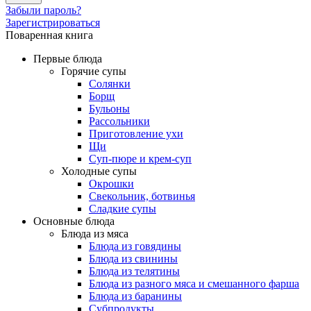
Забыли пароль?
Зарегистрироваться
Поваренная книга
Первые блюда
Горячие супы
Солянки
Борщ
Бульоны
Рассольники
Приготовление ухи
Щи
Суп-пюре и крем-суп
Холодные супы
Окрошки
Свекольник, ботвинья
Cладкие супы
Основные блюда
Блюда из мяса
Блюда из говядины
Блюда из свинины
Блюда из телятины
Блюда из разного мяса и смешанного фарша
Блюда из баранины
Субпродукты