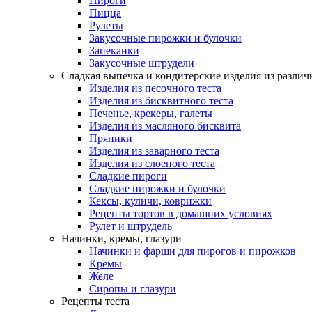
Пироги
Пицца
Рулеты
Закусочные пирожки и булочки
Запеканки
Закусочные штрудели
Сладкая выпечка и кондитерские изделия из различ
Изделия из песочного теста
Изделия из бисквитного теста
Печенье, крекеры, галеты
Изделия из масляного бисквита
Пряники
Изделия из заварного теста
Изделия из слоеного теста
Сладкие пироги
Сладкие пирожки и булочки
Кексы, куличи, коврижки
Рецепты тортов в домашних условиях
Рулет и штрудель
Начинки, кремы, глазури
Начинки и фарши для пирогов и пирожков
Кремы
Желе
Сиропы и глазури
Рецепты теста