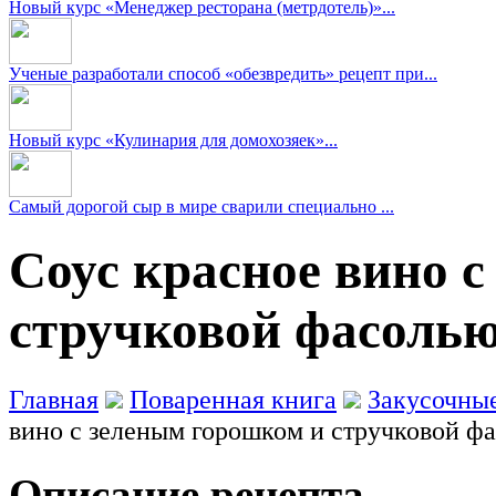
Новый курс «Менеджер ресторана (метрдотель)»...
Ученые разработали способ «обезвредить» рецепт при...
Новый курс «Кулинария для домохозяек»...
Самый дорогой сыр в мире сварили специально ...
Соус красное вино 
стручковой фасолью
Главная
Поваренная книга
Закусочны
вино с зеленым горошком и стручковой ф
Описание рецепта