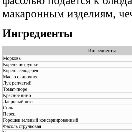
фасолью подается к блюда
макаронным изделиям, че
Ингредиенты
Ингредиенты
Морковь
Корень петрушки
Корень сельдерея
Масло сливочное
Лук репчатый
Томат-пюре
Красное вино
Лавровый лист
Соль
Перец
Горошек зеленый консервированный
Фасоль стручковая