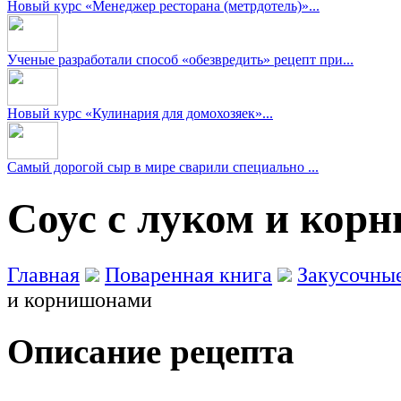
Новый курс «Менеджер ресторана (метрдотель)»...
Ученые разработали способ «обезвредить» рецепт при...
Новый курс «Кулинария для домохозяек»...
Самый дорогой сыр в мире сварили специально ...
Соус с луком и кор
Главная
Поваренная книга
Закусочны
и корнишонами
Описание рецепта