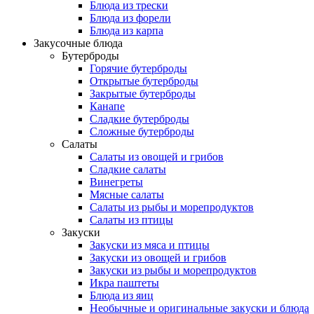
Блюда из трески
Блюда из форели
Блюда из карпа
Закусочные блюда
Бутерброды
Горячие бутерброды
Открытые бутерброды
Закрытые бутерброды
Канапе
Сладкие бутерброды
Сложные бутерброды
Салаты
Салаты из овощей и грибов
Сладкие салаты
Винегреты
Мясные салаты
Салаты из рыбы и морепродуктов
Салаты из птицы
Закуски
Закуски из мяса и птицы
Закуски из овощей и грибов
Закуски из рыбы и морепродуктов
Икра паштеты
Блюда из яиц
Необычные и оригинальные закуски и блюда