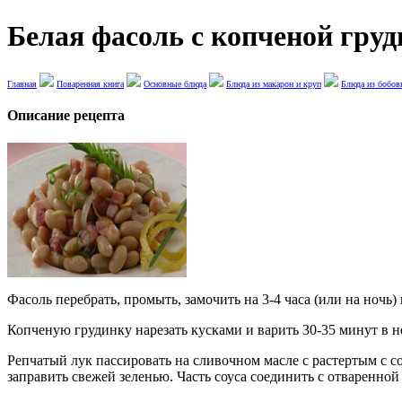
Белая фасоль с копченой груд
Главная
Поваренная книга
Основные блюда
Блюда из макарон и круп
Блюда из бобо
Описание рецепта
Фасоль перебрать, промыть, замочить на 3-4 часа (или на ночь)
Копченую грудинку нарезать кусками и варить 30-35 минут в 
Репчатый лук пассировать на сливочном масле с растертым с со
заправить свежей зеленью. Часть соуса соединить с отваренной