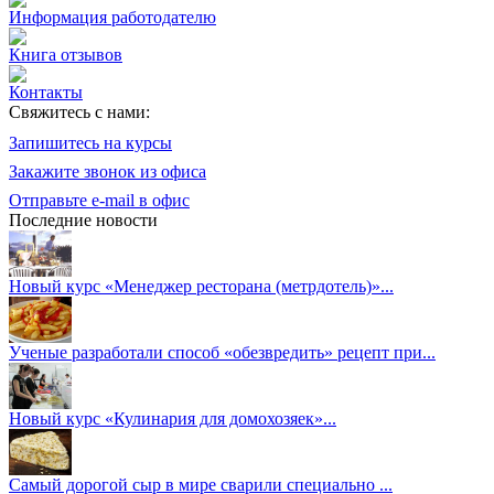
Информация работодателю
Книга отзывов
Контакты
Свяжитесь с нами:
Запишитесь на курсы
Закажите звонок из офиса
Отправьте e-mail в офис
Последние новости
Новый курс «Менеджер ресторана (метрдотель)»...
Ученые разработали способ «обезвредить» рецепт при...
Новый курс «Кулинария для домохозяек»...
Самый дорогой сыр в мире сварили специально ...