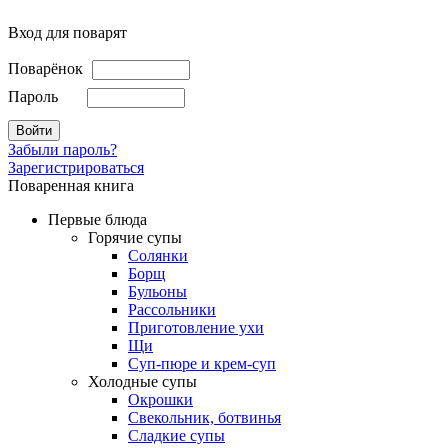
Вход для поварят
Поварёнок
Пароль
Забыли пароль?
Зарегистрироваться
Поваренная книга
Первые блюда
Горячие супы
Солянки
Борщ
Бульоны
Рассольники
Приготовление ухи
Щи
Суп-пюре и крем-суп
Холодные супы
Окрошки
Свекольник, ботвинья
Cладкие супы