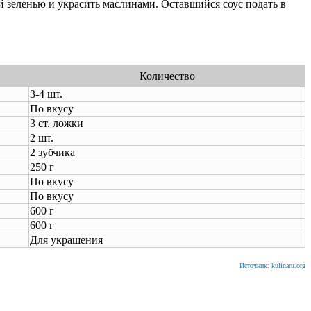
й зеленью и украсить маслинами. Оставшийся соус подать в
Количество
3-4 шт.
По вкусу
3 ст. ложки
2 шт.
2 зубчика
250 г
По вкусу
По вкусу
600 г
600 г
Для украшения
Источник: kulinaru.org