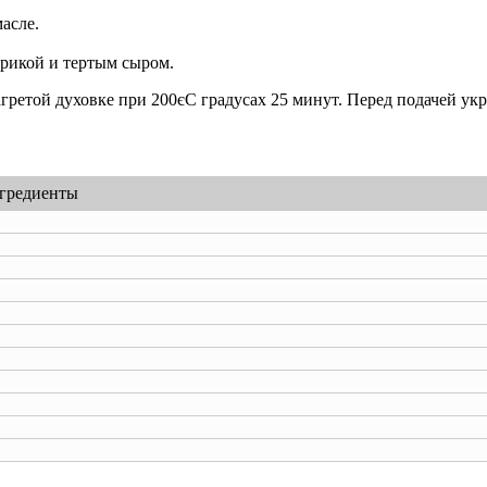
асле.
рикой и тертым сыром.
гретой духовке при 200єС градусах 25 минут. Перед подачей укр
гредиенты