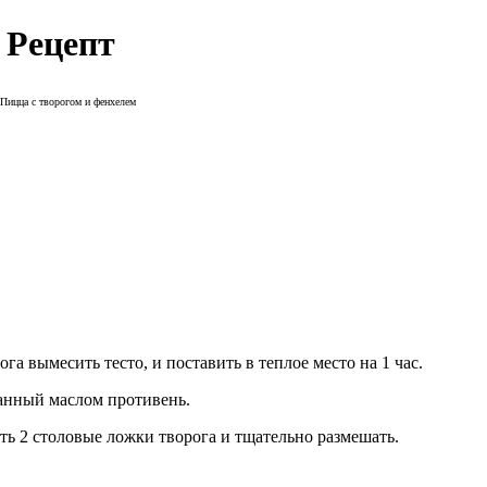
 Рецепт
Пицца с творогом и фенхелем
га вымесить тесто, и поставить в теплое место на 1 час.
занный маслом противень.
ить 2 столовые ложки творога и тщательно размешать.