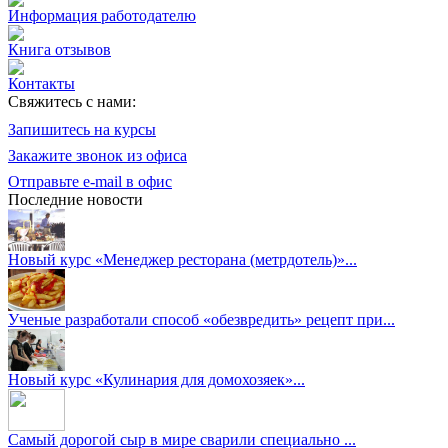
Информация работодателю
Книга отзывов
Контакты
Свяжитесь с нами:
Запишитесь на курсы
Закажите звонок из офиса
Отправьте e-mail в офис
Последние новости
Новый курс «Менеджер ресторана (метрдотель)»...
Ученые разработали способ «обезвредить» рецепт при...
Новый курс «Кулинария для домохозяек»...
Самый дорогой сыр в мире сварили специально ...