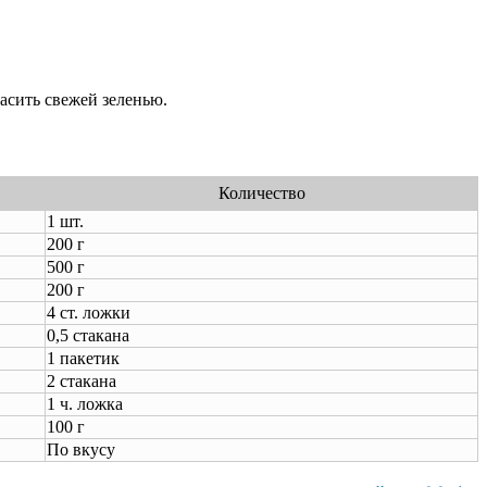
асить свежей зеленью.
Количество
1 шт.
200 г
500 г
200 г
4 ст. ложки
0,5 стакана
1 пакетик
2 стакана
1 ч. ложка
100 г
По вкусу