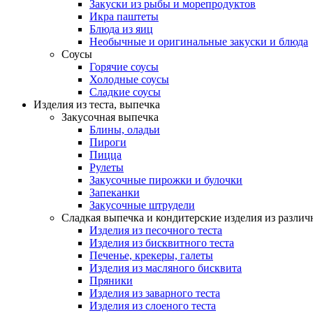
Закуски из рыбы и морепродуктов
Икра паштеты
Блюда из яиц
Необычные и оригинальные закуски и блюда
Соусы
Горячие соусы
Холодные соусы
Сладкие соусы
Изделия из теста, выпечка
Закусочная выпечка
Блины, оладьи
Пироги
Пицца
Рулеты
Закусочные пирожки и булочки
Запеканки
Закусочные штрудели
Сладкая выпечка и кондитерские изделия из различ
Изделия из песочного теста
Изделия из бисквитного теста
Печенье, крекеры, галеты
Изделия из масляного бисквита
Пряники
Изделия из заварного теста
Изделия из слоеного теста