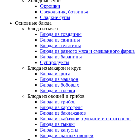
Холодные супы
Окрошки
Свекольник, ботвинья
Cладкие супы
Основные блюда
Блюда из мяса
Блюда из говядины
Блюда из свинины
Блюда из телятины
Блюда из разного мяса и смешанного фарша
Блюда из баранины
Субпродукты
Блюда из макарон и круп
Блюда из риса
Блюда из макарон
Блюда из бобовых
Блюда из гречки
Блюда из овощей и грибов
Блюда из грибов
Блюда из картофеля
Блюда из баклажанов
Блюда из кабачков, цуккини и патиссонов
Блюда из тыквы
Блюда из капусты
Блюда из разных овощей