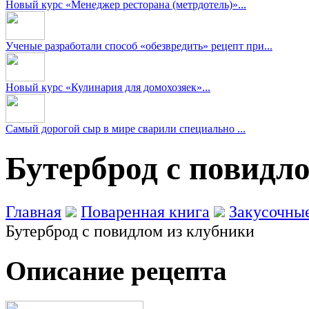
Новый курс «Менеджер ресторана (метрдотель)»...
Ученые разработали способ «обезвредить» рецепт при...
Новый курс «Кулинария для домохозяек»...
Самый дорогой сыр в мире сварили специально ...
Бутерброд с повидло
Главная
Поваренная книга
Закусочны
Бутерброд с повидлом из клубники
Описание рецепта