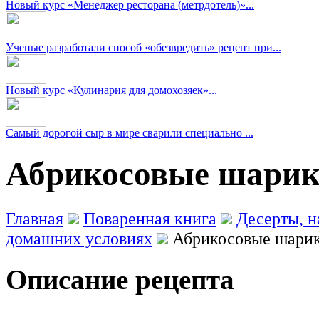
Новый курс «Менеджер ресторана (метрдотель)»...
Ученые разработали способ «обезвредить» рецепт при...
Новый курс «Кулинария для домохозяек»...
Самый дорогой сыр в мире сварили специально ...
Абрикосовые шарик
Главная
Поваренная книга
Десерты, н
домашних условиях
Абрикосовые шари
Описание рецепта