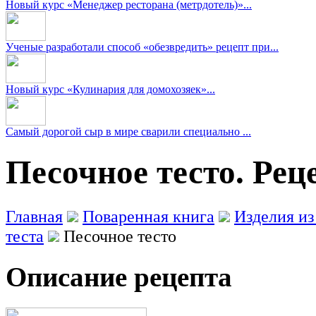
Новый курс «Менеджер ресторана (метрдотель)»...
Ученые разработали способ «обезвредить» рецепт при...
Новый курс «Кулинария для домохозяек»...
Самый дорогой сыр в мире сварили специально ...
Песочное тесто. Рец
Главная
Поваренная книга
Изделия из
теста
Песочное тесто
Описание рецепта