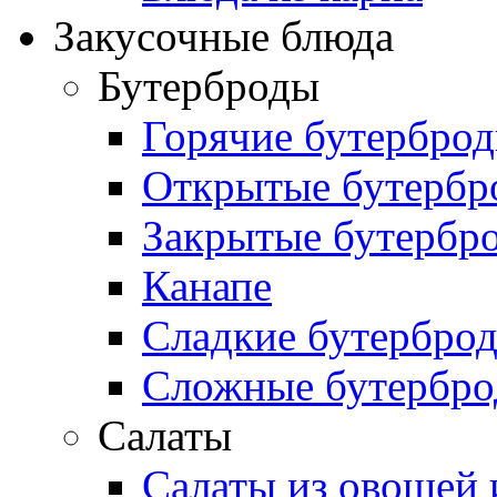
Закусочные блюда
Бутерброды
Горячие бутербро
Открытые бутербр
Закрытые бутербр
Канапе
Сладкие бутербро
Сложные бутербр
Салаты
Салаты из овощей 