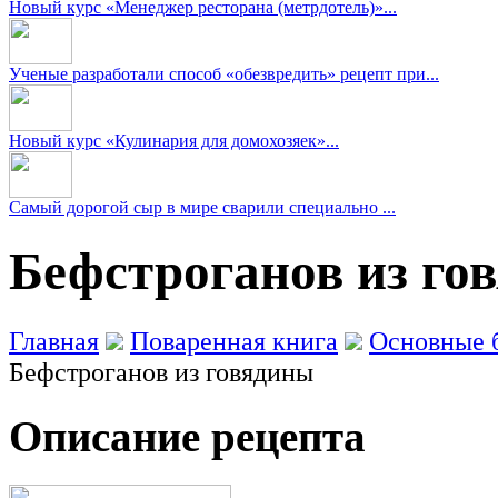
Новый курс «Менеджер ресторана (метрдотель)»...
Ученые разработали способ «обезвредить» рецепт при...
Новый курс «Кулинария для домохозяек»...
Самый дорогой сыр в мире сварили специально ...
Бефстроганов из го
Главная
Поваренная книга
Основные 
Бефстроганов из говядины
Описание рецепта