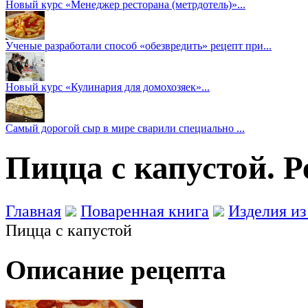
Новый курс «Менеджер ресторана (метрдотель)»...
Ученые разработали способ «обезвредить» рецепт при...
Новый курс «Кулинария для домохозяек»...
Самый дорогой сыр в мире сварили специально ...
Пицца с капустой. Р
Главная
Поваренная книга
Изделия из
Пицца с капустой
Описание рецепта