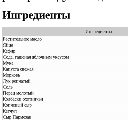
Ингредиенты
Ингредиенты
Растительное мacлo
Яйца
Кефир
Сода, гашеная яблочным уксусом
Мука
Капуста свежая
Морковь
Лук репчатый
Соль
Перец молотый
Колбаски охотничьи
Копченый сыр
Кетчуп
Сыр Пармезан