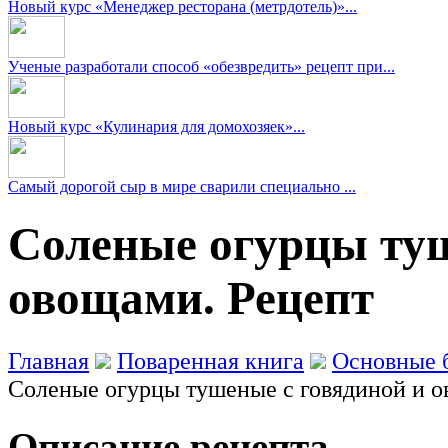
Новый курс «Менеджер ресторана (метрдотель)»...
Ученые разработали способ «обезвредить» рецепт при...
Новый курс «Кулинария для домохозяек»...
Самый дорогой сыр в мире сварили специально ...
Соленые огурцы туш
овощами. Рецепт
Главная
Поваренная книга
Основные 
Соленые огурцы тушеные с говядиной и 
Описание рецепта