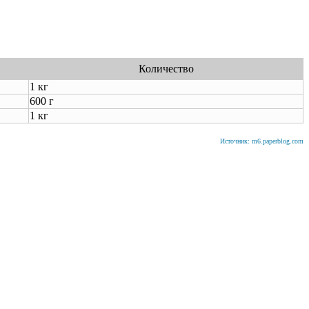
Количество
1 кг
600 г
1 кг
Источник: m6.paperblog.com