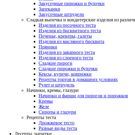
Закусочные пирожки и булочки
Запеканки
Закусочные штрудели
Сладкая выпечка и кондитерские изделия из различ
Изделия из песочного теста
Изделия из бисквитного теста
Печенье, крекеры, галеты
Изделия из масляного бисквита
Пряники
Изделия из заварного теста
Изделия из слоеного теста
Сладкие пироги
Сладкие пирожки и булочки
Кексы, куличи, коврижки
Рецепты тортов в домашних условиях
Рулет и штрудель
Начинки, кремы, глазури
Начинки и фарши для пирогов и пирожков
Кремы
Желе
Сиропы и глазури
Рецепты теста
Дрожжевое тесто
Разные виды теста
Десерты, напитки