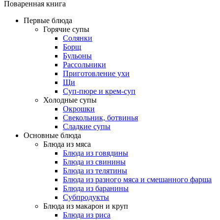
Поваренная книга
Первые блюда
Горячие супы
Солянки
Борщ
Бульоны
Рассольники
Приготовление ухи
Щи
Суп-пюре и крем-суп
Холодные супы
Окрошки
Свекольник, ботвинья
Cладкие супы
Основные блюда
Блюда из мяса
Блюда из говядины
Блюда из свинины
Блюда из телятины
Блюда из разного мяса и смешанного фарша
Блюда из баранины
Субпродукты
Блюда из макарон и круп
Блюда из риса