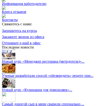
Информация работодателю
Книга отзывов
Контакты
Свяжитесь с нами:
Запишитесь на курсы
Закажите звонок из офиса
Отправьте e-mail в офис
Последние новости
Новый курс «Менеджер ресторана (метрдотель)»...
Ученые разработали способ «обезвредить» рецепт при...
Новый курс «Кулинария для домохозяек»...
Самый дорогой сыр в мире сварили специально ...