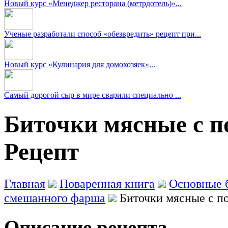
Новый курс «Менеджер ресторана (метрдотель)»...
Ученые разработали способ «обезвредить» рецепт при...
Новый курс «Кулинария для домохозяек»...
Самый дорогой сыр в мире сварили специально ...
Биточки мясные с п
Рецепт
Главная
Поваренная книга
Основные 
смешанного фарша
Биточки мясные с п
Описание рецепта