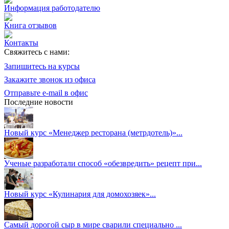
Информация работодателю
Книга отзывов
Контакты
Свяжитесь с нами:
Запишитесь на курсы
Закажите звонок из офиса
Отправьте e-mail в офис
Последние новости
Новый курс «Менеджер ресторана (метрдотель)»...
Ученые разработали способ «обезвредить» рецепт при...
Новый курс «Кулинария для домохозяек»...
Самый дорогой сыр в мире сварили специально ...