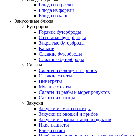
Блюда из трески
Блюда из форели
Блюда из карпа
Закусочные блюда
Бутерброды
Горячие бутерброды
Открытые бутерброды
Закрытые бутерброды
Канапе
Сладкие бутерброды
Сложные бутерброды
Салаты
Салаты из овощей и грибов
Сладкие салаты
Винегреты
Мясные салаты
Салаты из рыбы и морепродуктов
Салаты из птицы
Закуски
Закуски из мяса и птицы
Закуски из овощей и грибов
Закуски из рыбы и морепродуктов
Икра паштеты
Блюда из яиц
Необычные и оригинальные закуски и блюда