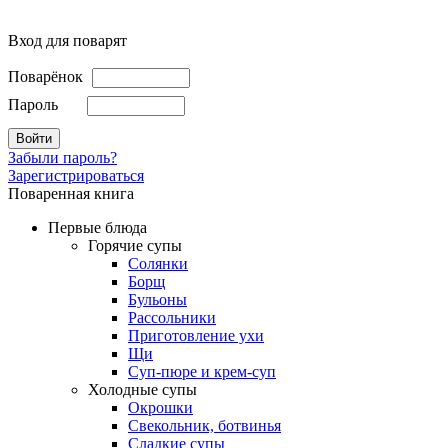
Вход для поварят
Поварёнок
Пароль
Забыли пароль?
Зарегистрироваться
Поваренная книга
Первые блюда
Горячие супы
Солянки
Борщ
Бульоны
Рассольники
Приготовление ухи
Щи
Суп-пюре и крем-суп
Холодные супы
Окрошки
Свекольник, ботвинья
Cладкие супы