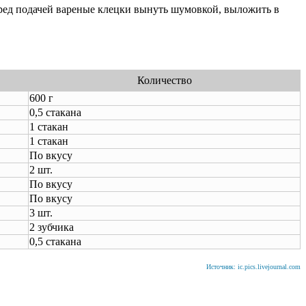
ред подачей вареные клецки вынуть шумовкой, выложить в
Количество
600 г
0,5 стакана
1 стакан
1 стакан
По вкусу
2 шт.
По вкусу
По вкусу
3 шт.
2 зубчика
0,5 стакана
Источник: ic.pics.livejournal.com