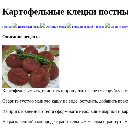
Картофельные клецки постные
Главная
Поваренная книга
Основные блюда
Блюда из овощей и грибов
Блюда из карт
Описание рецепта
Картофель вымыть, очистить и пропустить через мясорубку с ме
Сварить густую манную кашу на воде, остудить, добавить крах
Из приготовленного теста сформовать небольшие шарики и вар
На раскаленной сковороде с растительным маслом и растертым 