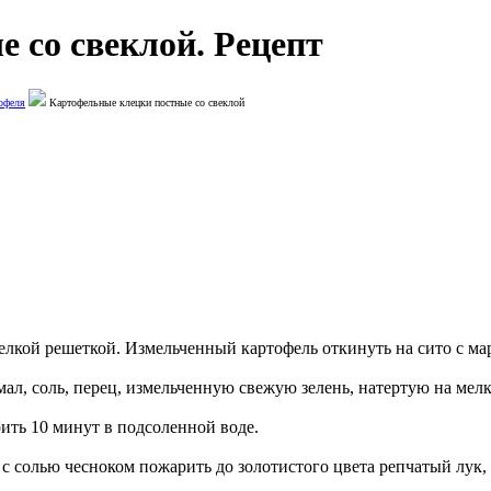
 со свеклой. Рецепт
офеля
Картофельные клецки постные со свеклой
лкой решеткой. Измельченный картофель откинуть на сито с марл
мал, соль, перец, измельченную свежую зелень, натертую на мел
ить 10 минут в подсоленной воде.
с солью чесноком пожарить до золотистого цвета репчатый лук,