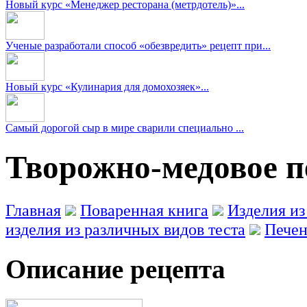
Новый курс «Менеджер ресторана (метрдотель)»...
Ученые разработали способ «обезвредить» рецепт при...
Новый курс «Кулинария для домохозяек»...
Самый дорогой сыр в мире сварили специально ...
Творожно-медовое п
Главная
Поваренная книга
Изделия из
изделия из различных видов теста
Печен
Описание рецепта