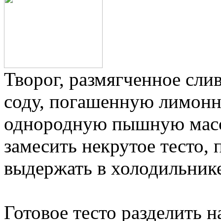
Творог, размягченное слив
соду, погашенную ли­монн
однородную пышную масс
замесить некрутое тесто, 
выдержать в холодильнике 
Гото­вое тесто разделить