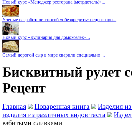
Новый курс «Менеджер ресторана (метрдотель)»...
Ученые разработали способ «обезвредить» рецепт при...
Новый курс «Кулинария для домохозяек»...
Самый дорогой сыр в мире сварили специально ...
Бисквитный рулет с
Рецепт
Главная
Поваренная книга
Изделия из
изделия из различных видов теста
Издел
взбитыми сливками