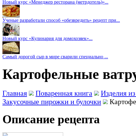
Новый курс «Менеджер ресторана (метрдотель)»...
Ученые разработали способ «обезвредить» рецепт при...
Новый курс «Кулинария для домохозяек»...
Самый дорогой сыр в мире сварили специально ...
Картофельные ватру
Главная
Поваренная книга
Изделия из
Закусочные пирожки и булочки
Картофе
Описание рецепта