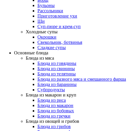
Борщ
Бульоны
Рассольники
Приготовление ухи
Щи
Суп-пюре и крем-суп
Холодные супы
Окрошки
Свекольник, ботвинья
Cладкие супы
Основные блюда
Блюда из мяса
Блюда из говядины
Блюда из свинины
Блюда из телятины
Блюда из разного мяса и смешанного фарша
Блюда из баранины
Субпродукты
Блюда из макарон и круп
Блюда из риса
Блюда из макарон
Блюда из бобовых
Блюда из гречки
Блюда из овощей и грибов
Блюда из грибов