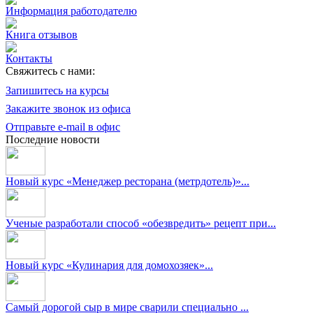
Информация работодателю
Книга отзывов
Контакты
Свяжитесь с нами:
Запишитесь на курсы
Закажите звонок из офиса
Отправьте e-mail в офис
Последние новости
Новый курс «Менеджер ресторана (метрдотель)»...
Ученые разработали способ «обезвредить» рецепт при...
Новый курс «Кулинария для домохозяек»...
Самый дорогой сыр в мире сварили специально ...