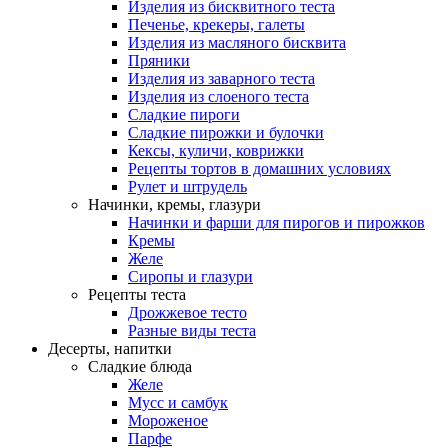
Изделия из бисквитного теста
Печенье, крекеры, галеты
Изделия из масляного бисквита
Пряники
Изделия из заварного теста
Изделия из слоеного теста
Сладкие пироги
Сладкие пирожки и булочки
Кексы, куличи, коврижки
Рецепты тортов в домашних условиях
Рулет и штрудель
Начинки, кремы, глазури
Начинки и фарши для пирогов и пирожков
Кремы
Желе
Сиропы и глазури
Рецепты теста
Дрожжевое тесто
Разные виды теста
Десерты, напитки
Сладкие блюда
Желе
Мусс и самбук
Мороженое
Парфе