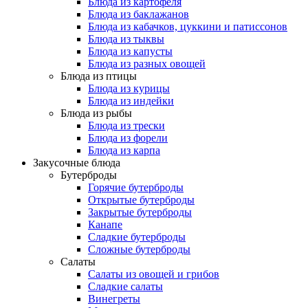
Блюда из картофеля
Блюда из баклажанов
Блюда из кабачков, цуккини и патиссонов
Блюда из тыквы
Блюда из капусты
Блюда из разных овощей
Блюда из птицы
Блюда из курицы
Блюда из индейки
Блюда из рыбы
Блюда из трески
Блюда из форели
Блюда из карпа
Закусочные блюда
Бутерброды
Горячие бутерброды
Открытые бутерброды
Закрытые бутерброды
Канапе
Сладкие бутерброды
Сложные бутерброды
Салаты
Салаты из овощей и грибов
Сладкие салаты
Винегреты